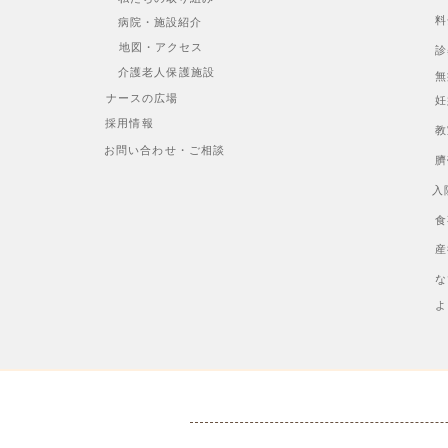
料
病院・施設紹介
地図・アクセス
診
介護老人保護施設
無
ナースの広場
妊
採用情報
教
お問い合わせ・ご相談
臍
入
食
産
な
よ