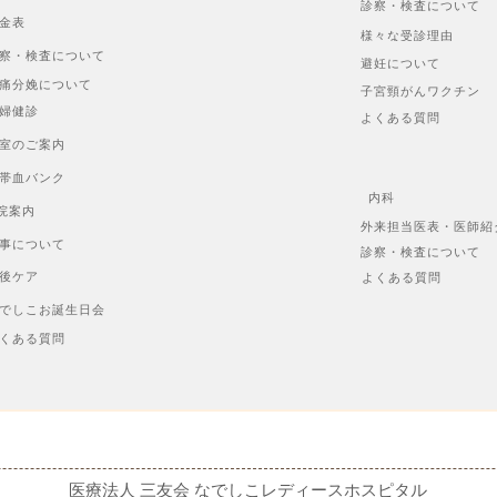
診察・検査について
金表
様々な受診理由
察・検査について
避妊について
痛分娩について
子宮頸がんワクチン
婦健診
よくある質問
室のご案内
帯血バンク
内科
院案内
外来担当医表・医師紹
事について
診察・検査について
後ケア
よくある質問
でしこお誕生日会
くある質問
医療法人 三友会 なでしこレディースホスピタル