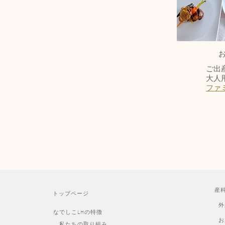
ご出
大人用
ファ
産
トップページ
外
なでしこLHの特徴
お
私たちの取り組み