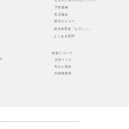
生まれた赤ちゃんについて
予防接種
乳児健診
胎児心エコー
病児保育室『なでしこ』
よくある質問
検査について
介
女性ドック
乳がん検診
内視鏡検査