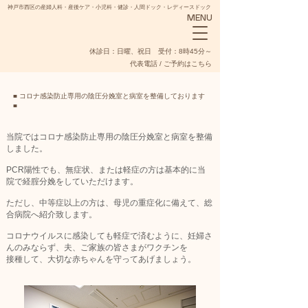
神戸市西区の産婦人科・産後ケア・小児科・健診・人間ドック・レディースドック
MENU
​休診日：日曜、祝日 受付：8時45分～
代表電話 / ご予約はこちら
■ コロナ感染防止専用の陰圧分娩室と病室を整備しております
■
当院ではコロナ感染防止専用の陰圧分娩室と病室を整備
しました。
NADESHIKO
PCR陽性でも、無症状、または軽症の方は基本的に当
院で経腟分娩をしていただけます。
ただし、中等症以上の方は、母児の重症化に備えて、総
合病院へ紹介致します。
コロナウイルスに感染しても軽症で済むように、妊婦さ
んのみならず、夫、ご家族の皆さまがワクチンを
接種して、大切な赤ちゃんを守ってあげましょう。