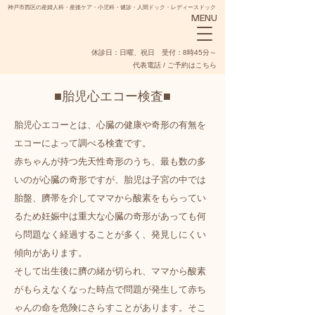
神戸市西区の産婦人科・産後ケア・小児科・健診・人間ドック・レディースドック
MENU
​休診日：日曜、祝日 受付：8時45分～
代表電話 / ご予約はこちら
■胎児心エコー検査■
胎児心エコーとは、心臓の健康や奇形の有無を
エコーによって調べる検査です。
NADESHIKO
赤ちゃんが持つ先天性奇形のうち、最も数の多
いのが心臓の奇形ですが、胎児は子宮の中では
胎盤、臍帯を介してママから酸素をもらってい
るため妊娠中は重大な心臓の奇形があっても何
ら問題なく経過することが多く、発見しにくい
傾向があります。
そして出生後に臍の緒が切られ、ママから酸素
がもらえなくなった時点で問題が発生して赤ち
ゃんの命を危険にさらすことがあります。そこ