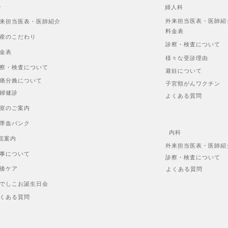
科
婦人科
外来担当医表・医師紹
来担当医表・医師紹介
料金表
産のこだわり
診察・検査について
金表
様々な受診理由
察・検査について
避妊について
痛分娩について
子宮頸がんワクチン
婦健診
よくある質問
室のご案内
帯血バンク
内科
院案内
外来担当医表・医師紹
事について
診察・検査について
後ケア
よくある質問
でしこお誕生日会
くある質問