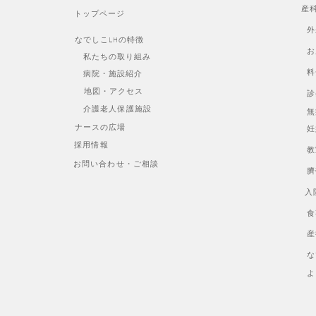
産
トップページ
外
なでしこLHの特徴
お
私たちの取り組み
料
病院・施設紹介
地図・アクセス
診
介護老人保護施設
無
ナースの広場
妊
採用情報
教
お問い合わせ・ご相談
臍
入
食
産
な
よ