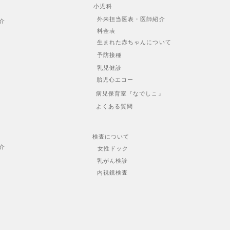
小児科
外来担当医表・医師紹介
介
料金表
生まれた赤ちゃんについて
予防接種
乳児健診
胎児心エコー
病児保育室『なでしこ』
よくある質問
検査について
介
女性ドック
乳がん検診
内視鏡検査