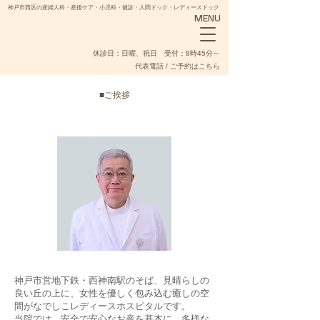
神戸市西区の産婦人科・産後ケア・小児科・健診・人間ドック・レディースドック
MENU
​休診日：日曜、祝日 受付：8時45分～
代表電話 / ご予約はこちら
■ご挨拶
NADESHIKO
神戸市営地下鉄・西神南駅のそば、見晴らしの
良い丘の上に、女性を優しく包み込む癒しの空
間がなでしこレディースホスピタルです。
当院では、安全で安心なお産を基本に、多様な