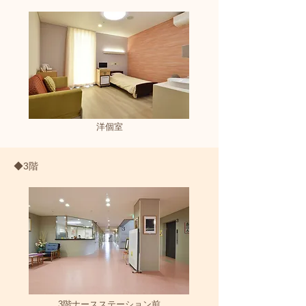
洋個室
◆3階
3階ナースステーション前