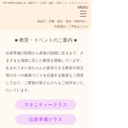
神戸市西区の産婦人科・産後ケア・小児科・健診・人間ドック・レディースドック
MENU
​休診日：日曜、祝日 受付：8時45分～
代表電話 / ご予約はこちら
■ 教室・イベントのご案内 ■
出産準備の段階から産後の段階に至るまで、さ
まざまな場面に応じた教室を開催しています。
NADESHIKO
生まれてきた赤ちゃんが参加できる教室や祖父
母の方々の健康づくりを応援する教室もご用意
しており、ご家族の皆さんからもご好評をいた
だいています。
マタニティークラス
出産準備クラス