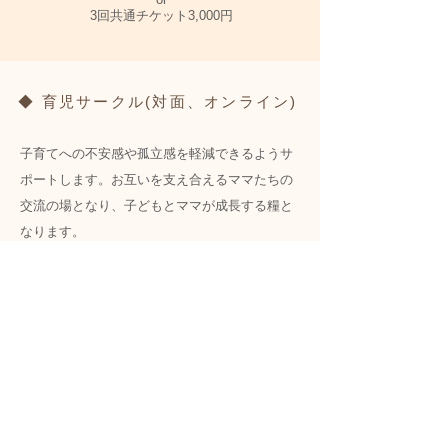
3回共通チケット3,000円
◆ 育児サークル(対面、オンライン)
子育てへの不安感や孤立感を軽減できるようサ
ポートします。お互いを支え合えるママたちの
交流の場となり、子どもとママが成長する糧と
なります。
ご予約は予約サイト
@link
から、お子様の患者ID
でお申し込みください。
※対面教室は対象児以外のお子さまの同伴はご
遠慮いただきますよう、お願い致します。
ご予約はこちら
スケジュール