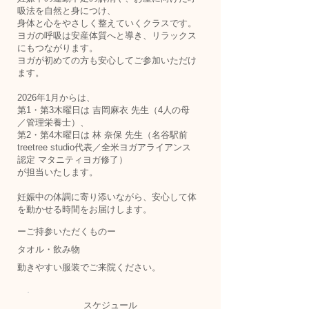
吸法を自然と身につけ、
身体と心をやさしく整えていくクラスです。
ヨガの呼吸は安産体質へと導き、リラックス
にもつながります。
ヨガが初めての方も安心してご参加いただけ
ます。
2026年1月からは、
第1・第3木曜日は 吉岡麻衣 先生（4人の母
／管理栄養士）、
第2・第4木曜日は 林 奈保 先生（名谷駅前
treetree studio代表／全米ヨガアライアンス
認定 マタニティヨガ修了）
が担当いたします。
妊娠中の体調に寄り添いながら、安心して体
を動かせる時間をお届けします。
ーご持参いただくものー
タオル・飲み物
動きやすい服装でご来院ください。
スケジュール