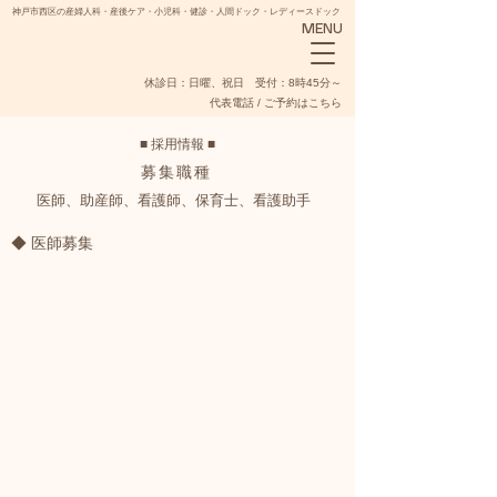
神戸市西区の産婦人科・産後ケア・小児科・健診・人間ドック・レディースドック
MENU
​休診日：日曜、祝日 受付：8時45分～
代表電話 / ご予約はこちら
■ 採用情報 ■
募集職種
医師、助産師、看護師、保育士、看護助手​​
NADESHIKO
◆ 医師募集