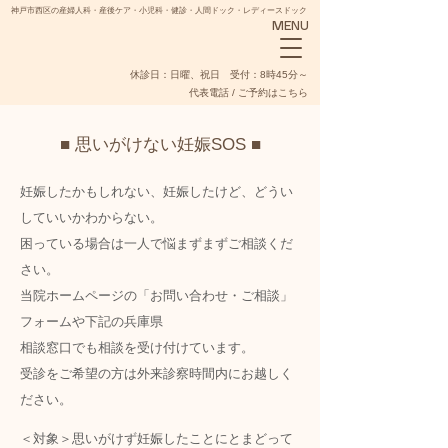
神戸市西区の産婦人科・産後ケア・小児科・健診・人間ドック・レディースドック
MENU
​休診日：日曜、祝日 受付：8時45分～
代表電話 / ご予約はこちら
■ 思いがけない妊娠SOS ■
妊娠したかもしれない、妊娠したけど、どうい
していいかわからない。
NADESHIKO
困っている場合は一人で悩まずまずご相談くだ
さい。
当院ホームページの
「お問い合わせ・ご相談」
フォーム
や下記の兵庫県
相談窓口でも相談を受け付けています。
​受診をご希望の方は外来診察時間内にお越しく
ださい。
＜対象＞思いがけず妊娠したことにとまどって