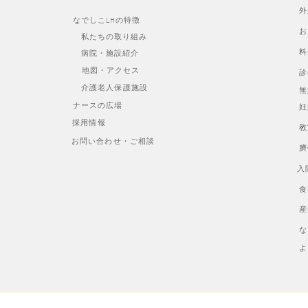
外
なでしこLHの特徴
お
私たちの取り組み
料
病院・施設紹介
地図・アクセス
診
介護老人保護施設
無
ナースの広場
妊
採用情報
教
お問い合わせ・ご相談
臍
入
食
産
な
よ