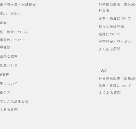
外来担当医表・医師紹
来担当医表・医師紹介
料金表
産のこだわり
診察・検査について
金表
様々な受診理由
察・検査について
避妊について
痛分娩について
子宮頸がんワクチン
婦健診
よくある質問
室のご案内
帯血バンク
内科
院案内
外来担当医表・医師紹
事について
診察・検査について
後ケア
よくある質問
でしこお誕生日会
くある質問