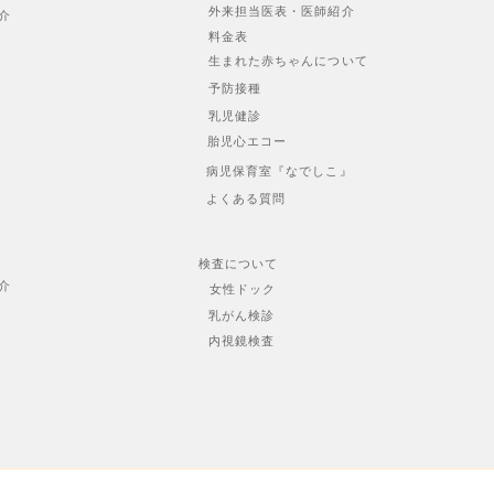
外来担当医表・医師紹介
介
料金表
生まれた赤ちゃんについて
予防接種
乳児健診
胎児心エコー
病児保育室『なでしこ』
よくある質問
検査について
介
女性ドック
乳がん検診
内視鏡検査