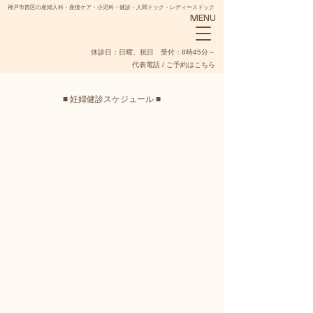
神戸市西区の産婦人科・産後ケア・小児科・健診・人間ドック・レディースドック
MENU
​休診日：日曜、祝日 受付：8時45分～
代表電話 / ご予約はこちら
■ 妊婦健診スケジュール ■
NADESHIKO