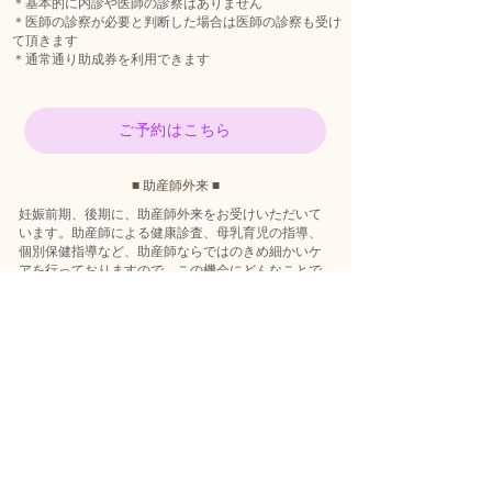
＊基本的に内診や医師の診察はありません
＊医師の診察が必要と判断した場合は医師の診察も受け
て頂きます
＊通常通り助成券を利用できます
ご予約はこちら
■ 助産師外来 ■
妊娠前期、後期に、助産師外来をお受けいただいて
います。助産師による健康診査、母乳育児の指導、
個別保健指導など、助産師ならではのきめ細かいケ
アを行っておりますので、この機会にどんなことで
もお気軽にご相談ください。
もちろん同時に医師の診察をお受けいただくことも
可能ですので、ご希望の方はお申し出ください。
なお、助産師外来は妊婦健診と同じくWeb予約がご
利用になれます。
ご予約はこちら