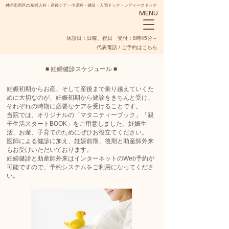
神戸市西区の産婦人科・産後ケア・小児科・健診・人間ドック・レディースドック
MENU
​休診日：日曜、祝日 受付：8時45分～
代表電話 / ご予約はこちら
■ 妊婦健診スケジュール ■
妊娠初期からお産、そして産後まで乗り越えていくた
めに大切なのが、妊娠初期から健診をきちんと受け、
それぞれの時期に必要なケアを受けることです。
NADESHIKO
当院では、オリジナルの「マタニティーブック」「親
子生活スタートBOOK」をご用意しました。妊娠生
活、お産、子育てのためにぜひお役立てください。
医師による健診に加え、妊娠前期、後期と助産師外来
もお受けいただいております。
妊婦健診と助産師外来はインターネットのWeb予約が
可能ですので、予約システムをご利用になってくださ
い。