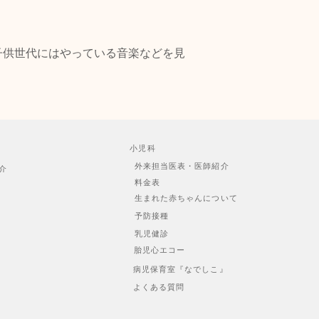
子供世代にはやっている音楽などを見
小児科
外来担当医表・医師紹介
介
料金表
生まれた赤ちゃんについて
予防接種
乳児健診
胎児心エコー
病児保育室『なでしこ』
よくある質問