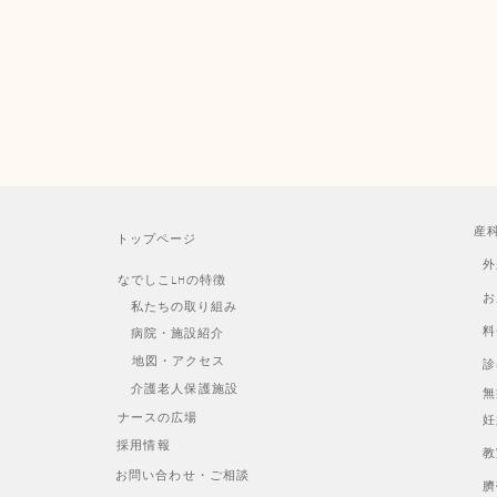
産
トップページ
外
なでしこLHの特徴
お
私たちの取り組み
料
病院・施設紹介
地図・アクセス
診
介護老人保護施設
無
ナースの広場
妊
採用情報
教
お問い合わせ・ご相談
臍