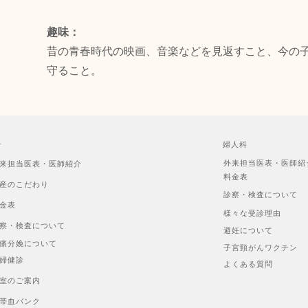
趣味：
昔の青春時代の映画、音楽などを見返すこと、今の
守ること。
科
婦人科
外来担当医表・医師紹
来担当医表・医師紹介
料金表
産のこだわり
診察・検査について
金表
様々な受診理由
察・検査について
避妊について
痛分娩について
子宮頸がんワクチン
婦健診
よくある質問
室のご案内
帯血バンク