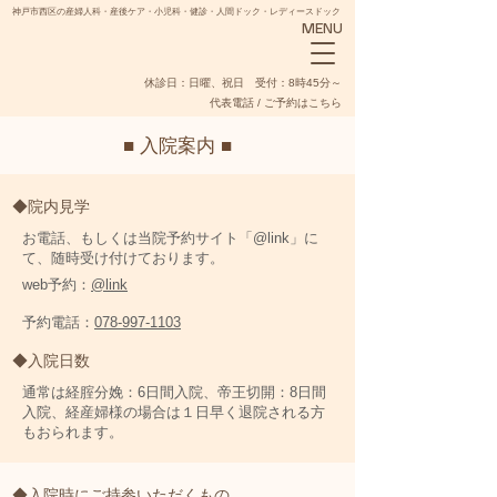
神戸市西区の産婦人科・産後ケア・小児科・健診・人間ドック・レディースドック
MENU
​休診日：日曜、祝日 受付：8時45分～
代表電話 / ご予約はこちら
■ 入院案内 ■
◆院内見学
お電話、もしくは当院予約サイト「@link」
に
NADESHIKO
て、随時受け付けております。
web予約：
@link
予約電話：
078-997-1103
◆入院日数
通常は経腟分娩：6日間入院、帝王切開：8日間
入院、経産婦様の場合は１日早く退院される方
もおられます。
◆​入院時にご持参いただくもの