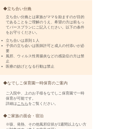
◆立ち合い分娩
立ち合い分娩とは家族がママを励ますのが目的
であることをご理解のうえ、希望の方は前もっ
てバースプランにご記入ください。以下の条件
をお守りください。
立ち合いは原則１人
子供の立ち会いは医師許可と成人の付添いが必
要
風邪、ウィルス性胃腸炎などの感染症の方は禁
止
医療の妨げとなる行動は禁止
◆なでしこ保育園一時保育のご案内
ご入院中、上のお子様をなでしこ保育園で一時
保育が可能です。
​詳細は
こちら
をご覧ください。
◆ご家族の面会・宿泊
※咳、発熱、その他風邪症状が1週間以上ない方