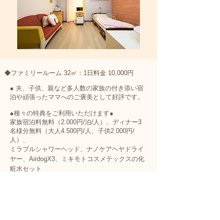
◆ファミリールーム 32㎡：1日料金 10,000円
● 夫、子供、親など多人数の家族の付き添い宿
泊や頑張ったママへのご褒美として好評です。
●種々の特典をご利用いただけます●
家族宿泊料無料（2.000円/泊/人）、ディナー3
名様分無料（大人4.500円/人、子供2.000円/
人）、
ミラブルシャワーヘッド、ナノケアヘヤドライ
ヤー、AirdogX3、ミキモトコスメテックスの化
粧水セット
（特別室32㎡、うちご家族宿泊用畳敷コーナー
４㎡、Airdog X3(空気清浄機)、トイレ、シャワ
ー、洗面台、ドライヤー、加湿器、テレビ、保
冷庫、クローゼット、ソファー、テーブル）