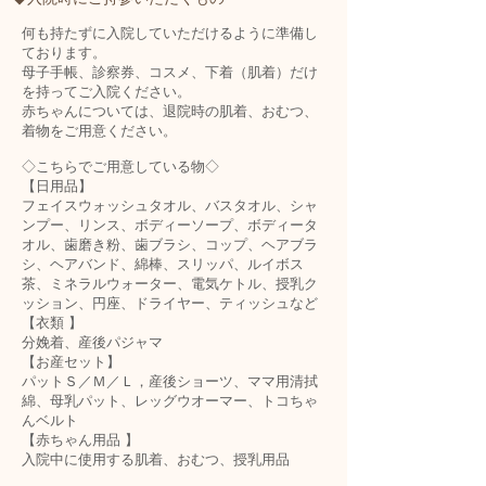
何も持たずに入院していただけるように準備し
ております。
母子手帳、診察券、コスメ、下着（肌着）だけ
を持ってご入院ください。
赤ちゃんについては、退院時の肌着、おむつ、
着物をご用意ください。
◇こちらでご用意している物◇
【日用品】
フェイスウォッシュタオル、バスタオル、シャ
ンプー、リンス、ボディーソープ、ボディータ
オル、歯磨き粉、歯ブラシ、コップ、ヘアブラ
シ、ヘアバンド、綿棒、スリッパ、ルイボス
茶、ミネラルウォーター、電気ケトル、授乳ク
ッション、円座、ドライヤー、ティッシュなど
【衣類 】
分娩着、産後パジャマ
【お産セット】
パットＳ／Ｍ／Ｌ，産後ショーツ、ママ用清拭
綿、母乳パット、レッグウオーマー、トコちゃ
んベルト
【赤ちゃん用品 】
入院中に使用する肌着、おむつ、授乳用品