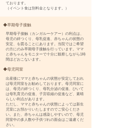
ております。
​（イベント食は別料金となります。）
◆早期母子接触
早期母子接触（カンガルーケアー）の利点は、
母児の絆つくり、母乳促進、赤ちゃんの状態の
安定、を図ることにあります。当院ではご希望
の方にのみ早期母子接触を行っています。ママ
と赤ちゃんをモニターで十分に観察しながら1時
間ほどおこないます。
◆母児同室
出産後にママと赤ちゃんの状態が安定しておれ
ば母児同室をお勧めしております。母児同室に
は、母児の絆つくり、母乳分泌の促進、ひいて
は母乳育児の促進、子宮収縮の促進など、素晴
らしい利点があります。
ただし、ママと赤ちゃんの状態によっては新生
児室にお預かりいたしますのでご安心くださ
い。また、赤ちゃんは感染しやすいので、母児
同室中の多人数や子供づれの面会はご遠慮くだ
さい。