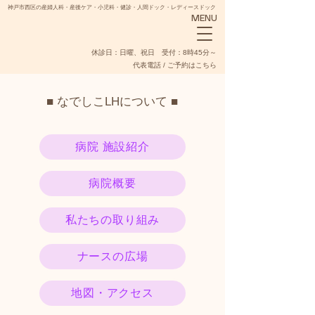
神戸市西区の産婦人科・産後ケア・小児科・健診・人間ドック・レディースドック
MENU
​休診日：日曜、祝日 受付：8時45分～
代表電話 / ご予約はこちら
■ なでしこLHについて ■
病院 施設紹介
NADESHIKO
病院概要
私たちの取り組み
ナースの広場
地図・アクセス