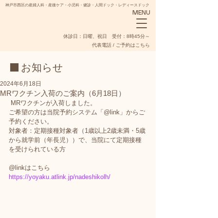
神戸市西区の産婦人科・産後ケア・小児科・健診・人間ドック・レディースドック
MENU
​休診日：日曜、祝日 受付：8時45分～
代表電話 / ご予約はこちら
■ お知らせ
2024年6月18日
MRワクチン入荷のご案内（6月18日）
 MRワクチンが入荷しました。
NADESHIKO
ご希望の方は当院予約システム「@link」からご
予約ください。 
対象者：定期接種対象者（1歳以上2歳未満・5歳
から就学前（年長児））で、当院にて定期接種
を受けられている方 
@linkはこちら　
https://yoyaku.atlink.jp/nadeshikolh/