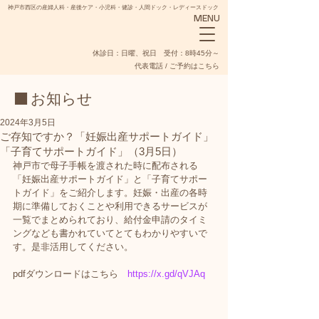
神戸市西区の産婦人科・産後ケア・小児科・健診・人間ドック・レディースドック
MENU
​休診日：日曜、祝日 受付：8時45分～
代表電話 / ご予約はこちら
■ お知らせ
2024年3月5日
ご存知ですか？「妊娠出産サポートガイド」
「子育てサポートガイド」（3月5日）
NADESHIKO
神戸市で母子手帳を渡された時に配布される
「妊娠出産サポートガイド」と「子育てサポー
トガイド」をご紹介します。妊娠・出産の各時
期に準備しておくことや利用できるサービスが
一覧でまとめられており、給付金申請のタイミ
ングなども書かれていてとてもわかりやすいで
す。是非活用してください。
pdfダウンロードはこちら　
https://x.gd/qVJAq