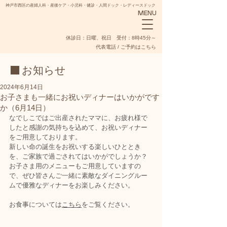
神戸市西区の産婦人科・産後ケア・小児科・健診・人間ドック・レディースドック
MENU
​休診日：日曜、祝日 受付：8時45分～
代表電話 / ご予約はこちら
■ お知らせ
2024年6月14日
お子さまも一緒にお祝いディナーはいかがです
か（6月14日）
NADESHIKO
なでしこではご出産されたママに、お疲れ様で
したと感謝の気持ちを込めて、お祝いディナー
をご用意しております。
新しい命の誕生をお祝いする楽しいひととき
を、ご家族で過ごされてはいかがでしょうか？
お子さま用のメニューもご用意していますの
で、ぜひ皆さんご一緒に素敵なダイニングルー
ムで優雅なディナーをお楽しみください。
お食事については
こちら
をご覧ください。