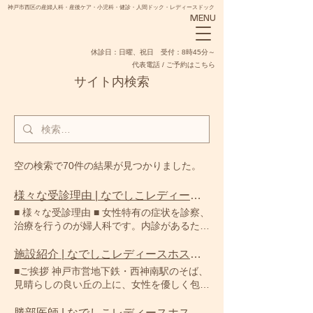
神戸市西区の産婦人科・産後ケア・小児科・健診・人間ドック・レディースドック
MENU
​休診日：日曜、祝日 受付：8時45分～
代表電話 / ご予約はこちら
サイト内検索
NADESHIKO
空の検索で70件の結果が見つかりました。
様々な受診理由 | なでしこレディースホスピタル
■ 様々な受診理由 ■ 女性特有の症状を診察、
治療を行うのが婦人科です。内診があるため
できることなら行きたくないと思われる方も
多いのですが、女性特有のお悩みや病は放置
施設紹介 | なでしこレディースホスピタル
していても治ることはなく、むしろ時間の経
■ご挨拶 神戸市営地下鉄・西神南駅のそば、
過とともに悪化することもあります。 なで
見晴らしの良い丘の上に、女性を優しく包み
しこレディースホスピタルでは女性のための
込む癒しの空間がなでしこレディースホスピ
医療を推進する医療施設として、女性医師の
タルです。 当院では、安全で安心なお産を
勝部医師 | なでしこレディースホスピタル