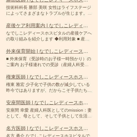
対応を含めて十分にお話をお聞きした上での
基本に、多様なご希望に応えるために無痛分
技術科科長 勝部 美咲 女性はライフステージ
診察を行っており、内診は必要だと判断した
娩の導入や産後ケアの充実に力を注いでおり
によってさまざまなトラブルが生じます。お
方のみです。 内診ではなくお腹からの超音
ます。 さらに、思春期から妊娠・出産・子
ひとりおひとりの不安や悩みをしっかりお聞
波検査や血液検査で診察が可能な場合もあり
育て・更年期にいたるまで、女性のライフス
きし、丁寧で優しく楽しい診療を心がけてい
産後ケア利用案内 | なでしこレディースホスピタル
ますので、さまざまな選択肢を含めて何でも
テージにシームレスに寄り添う医療を目指し
ます。何でもお気軽にご相談ください。プラ
ご相談ください。診察を躊躇している間に病
なでしこレディースホスピタルの産後ケアへ
ております。 地域の皆さまに「なでしこが
イベートでは、子供が2人いて、2人目は当
気が進行してしまうのが、医療を担う私たち
の取り組みを紹介します ◆利用対象 ■ 産後
あってよかった」と感じていただけるよう、
院で分娩しました。目下子育て奮闘中です。
としては最も悲しいことです。大切なお身体
ケア利用案内 ■ ※助成対象外の方、兵庫県
スタッフ一同、心をこめてお迎えいたしま
略歴 2013年卒、島根大学医学部医学科、西
のために、まずはお話をお聞かせください。
外にお住いの方もご利用いただけます。
外来保育開始 | なでしこレディースホスピタル
す。 理事長 院長 大橋 正伸 ■施設紹介 ◆外
神戸医療センターなど 資格： 日本産科婦人
様々な受診理由 おりものが多い 外陰部がか
料金はこちら をご覧ください。 当院は生後
観 全景 エントランス側 園庭 ◆１階 待合い
■ 外来保育（受診時のお子様一時預かり）の
科学会認定専門医、検診マンモグラフィー読
ゆい 生理日を変えたい 娘の生理のことが心
5か月までの赤ちゃんのママが対象となりま
授乳室 診察室前廊下 ◆1階 受付・待合い 授
ご案内 お子様連れでの受診（産婦人科受
影認定医、女性アスリート健康支援委講習終
配 生理が不順 生理前のイライラ 生理痛がひ
す。 （宿泊利用は4か月未満の赤ちゃんが対
乳室 トイレ ◆2階 2階ナースステーション前
診）の際、必要であれば保育士がお子さまを
了 日本周産期・新生児学会新生児蘇生法
どい 生理の量が多い 冷え性 不妊症の相談
象となります。） ◆当院にご予約をいただ
デイルーム 2F廊下 病室（陰圧設備設置）
お預かりさせて頂きます。 ご希望の方は受
権東医師 | なでしこレディースホスピタル
「専門A」コース終了、日本母体救命システ
生理がなくなった 更年期のほてりやイライ
く前にお住いの自治体に申請が必要です
和個室 洋個室 ◆3階 3階ナースステーション
付にお声かけください。 （時間）月～金曜
ム普及協議会（J-CIMELS）ベーシックコー
ラ 尿回数が多い 排尿時の痛み 尿が漏れる
権東 雅宏 少子化で子供の数が減少している
【神戸市にお住いの方】 予約方法が変更に
前 デイルーム 3F廊下 ファミリールーム1 フ
日 9時30分~ （年齢）3歳まで ※当日の保育
ス終了、母体保護法指定医師 専門分野： 産
下腹部が痛い 腰が痛い 乳房にしこりがある
昨今ではありますが、だからこそ子供たちを
なります。 神戸市のホームページはこちら
ァミリールーム2 産後洋個室 ◆4階 4階廊下
人数により受け入れできない場合もありま
婦人科医療全般 趣味： ウィンドーショッピ
乳汁が出る ピルを希望 避妊リングを入れた
守る小児科医の役割や責任は大きいと日々感
●2026年2月1日以降にご利用希望の方 神戸
ダイニングルーム マタニティホール
す。
ング
い 子宮が下がった感じがする 性感染症検査
じております。地域の小児科かかりつけ医と
安座間医師 | なでしこレディースホスピタル
市HPよりアカウントを作成し、神戸市へ利
希望 女性ホルモン検査希望 子宮ガン検診希
して信頼していただけるよう努力してまいり
用申請を行ってください。 【神戸市、明石
安座間 幸愛 産婦人科医としてのmission：妻
望 卵巣がん検診希望 乳がん検診希望 子宮頸
ます。 略歴 1992年卒、山口大学医学部、帝
以外でご利用希望の方】 ●各市町村へ利用申
として、母として、そして子供として生活や
がんワクチン希望 骨粗しょう症検査希望 結
京大学医学部小児科など 専門医・資格： 日
請を行ってください。 通所での利用の際
社会でのさまざまな立場の中で、育てたり、
婚する前に検査しておきたい ご予約はこち
本小児科学会認定専門医 専門分野： 新生児
は、ご本人様の利用時間に関わらず、7時間
見守ったり、支えたり、介護であったりなど
名方医師 | なでしこレディースホスピタル
ら
医療、小児科医療全般 趣味： 読書
分の料金をいただきますことをご了承くださ
自分の心身のことがつい後回しになってしま
名方 勇介 なでしこレディースホスピタルで