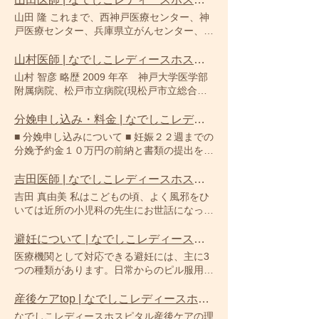
プセルビタミンCで期待される効果 疲労回
る掲示事項■ 2025年5月15日現在 ◆当院
山田 隆 これまで、西神戸医療センター、神
復、疲労予防 風邪をひきにくくなる（免疫
は、厚生労働大臣の定める基準に基づいて診
戸医療センター、兵庫県立がんセンター、加
力向上） 美白（日焼け予防）効果 シミ・そ
療を行っている保険医療機関です。 ◆入院
古川中央市民病院などの基幹病院で、周産期
ばかすが薄くなる にきびが治る・できにく
基本料について 当院は2交替勤務制で、平均
医療や婦人科がん治療などに携わってまいり
山村医師 | なでしこレディースホスピタル
くなる お肌の調子が良い エイジングケア効
して入院患者様7人に対し、看護職員1人が
ました。 また、たつの市のクリニックでは
果 貧血改善・貧血予防 アトピーの改善 便秘
山村 智彦 略歴 2009 年卒 神戸大学医学部
実際に勤務しております。 当病棟では1日に
地域医療にも関わり、地域の皆さまに寄り添
の改善 二日酔いの改善 太りにくくなった ス
附属病院、松戸市立病院(現松戸市立総合医
10人以上の看護職員（助産師・看護師及び
う医療の大切さを学びました。 妊娠・出産
トレスの改善 お召し上がり方 リポソーム化
療センター)など 専門医・資格： 小児科専門
准看護師）が勤務しております。時間帯ごと
のサポートはもちろん、月経異常や更年期障
されたビタミンCは口腔内からも吸収される
医·指導医、腎臓專門医、臨床研修指導医、
分娩申し込み・料金 | なでしこレディースホスピタル
の配置は以下の通りです。 ◎朝8時30分～夕
害、がん検診など女性の健康に関わる幅広い
ため直接飲む事をお勧めいたしますが、味が
医学博士 専門分野：小児科医療全般、小児
方17時まで、看護職員1人当たりの受け持ち
■ 分娩申し込みについて ■ 妊娠２２週までの
ご相談について診療を行っております。 地
気になる場合は水またはお好みのフルーツジ
腎疾患 趣味： キャンプ、スノーボード
数は4人以内です。 ◎夕方16時45分～朝9時
分娩予約金１０万円の前納と書類の提出をも
域の皆さまに安心してご相談いただける存在
ュースなどに混ぜてお召し上がりください。
まで、看護職員1人当たりの受け持ち数は10
って予約完了といたします。ご本人が来院す
となれるよう努めてまいりますので、どうぞ
味と機能に関係はありません。 一般的にリ
人以内です。 ◆当院は、近畿厚生局に下記
るのが困難な場合はご家族によるご予約が可
吉田医師 | なでしこレディースホスピタル
よろしくお願いいたします。 略歴 1994年卒
ポソームタイプのビタミンCの適量は1日当
の届出を行っております ◆入院時食事療養
能です。 予約後に転院された場合には理由
西神戸医療センター、加古川中央市民病院な
たり1〜2g(1包~2包)ですが、必要量は個人
吉田 真由美 私はこどもの頃、よく風邪をひ
費（Ⅰ）を算定すべき食事療養の基準に係る
のいかんを問わず予約金は全額返金させてい
ど 専門医、資格： 医学博士、日本産科婦人
差があります。疲労がある場合やストレスが
いては近所の小児科の先生にお世話になって
届出をおこなっております。 入院患者様の
ただきます。 なお、分娩予約はお電話では
科学会認定専門医、母体保護法指定医、 認
多くある場合、風邪をひきやすい場合、喫煙
いました。 つらい時いつも優しい笑顔で助
食事療養については、管理栄養士が患者様の
受け付けておりませんのでご了承ください。
定健康スポーツ医 専門分野： 産婦人科治療
習慣がある等の場合は摂取量を増やすことを
けてくれたその先生に憧れ、生まれた時から
避妊について | なでしこレディースホスピタル
治療目的に応じた適切な栄養量等の献立に基
当日に書類を記入し、お申し込み完了を希望
全般 趣味： テニス、ランニング、広島カー
おすすめします。
思春期まで長く 寄り添うことができ、こど
づいた食事の提供をしております。 朝食8
医療機関として対応できる避妊には、主に3
される方は印鑑をご持参ください。（スタン
プの応援
もたちとご家族に安心して受診いただけるよ
時、昼食12時、夕食18時の適時配膳、並び
つの種類があります。日常からのピル服用に
プ式印鑑も可） また、保険情報がわかるも
うな小児科医にな りたいと思い小児科医に
に保温冷配膳者にて適温配膳を行っておりま
よる方法から事後の緊急避妊ピル、さらに避
の（マイナ保険証・資格確認書）、連帯保証
なりました。 小児、新生児専門医としての
す。 算定施設基準については、入院時食事
妊リングはいずれも医療機関でのみ処方、処
産後ケアtop | なでしこレディースホスピタル
人になる方の勤務先とお電話番号を記入いた
経験を生かし、おこさまの健やかな日常と成
療養費（Ⅰ）、特別食加算、食堂加算を行っ
置ができる避妊法ですでに高い有効性が確認
だく書類が ございますので、併せてご準備
なでしこレディースホスピタル産後ケアの理
長のお手伝いが できるよう、温かい医療を