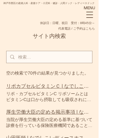
神戸市西区の産婦人科・産後ケア・小児科・健診・人間ドック・レディースドック
MENU
​休診日：日曜、祝日 受付：8時45分～
代表電話 / ご予約はこちら
サイト内検索
NADESHIKO
空の検索で70件の結果が見つかりました。
リポカプセルビタミンＣ | なでしこレディースホスピタル
リポ・カプセルビタミンC リポソームとは
ビタミンCは口から摂取しても吸収されにく
く、ほとんどが尿となって体外に排出されて
しまいます。そこで開発されたのがリポソー
厚生労働大臣の定める掲示事項 | なでしこレディースホスピタル
ム化された「リポ・カプセルビタミンC」で
当院が厚生労働大臣の定める基準に基づいて
す。リポ・カプセルビタミンCは、リポソー
診療を行っている保険医療機関であることを
ムによリマイクロカプセル化された吸収率の
説明しています。 入院基本料や各届け出内
高いビタミンCサプリメントです。 リポ・カ
容を掲示しています。 ■厚生労働大臣の定め
山田医師 | なでしこレディースホスピタル