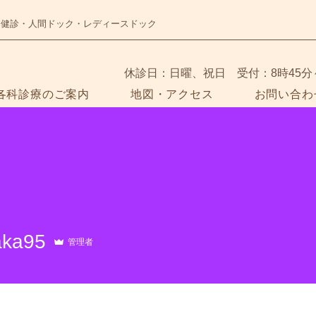
・健診・人間ドック・レディースドック
​休診日：日曜、祝日 受付：8時45分
各科診療のご案内
地図・アクセス
お問い合わ
95
aka95
管理者