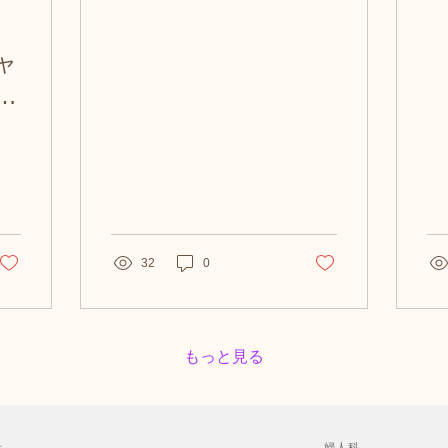
す。
た
ャ
く
32
0
もっと見る
科
婦人科