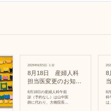
2026年8月5日
∙
1
分
20
8月18日 産婦人科
8
担当医変更のお知ら
せ（８月５日）
（
8月18日の産婦人科午前
8
診（予約なし）は山中医
科
師に代わり、大橋院長が
は
担当させていただきま
大