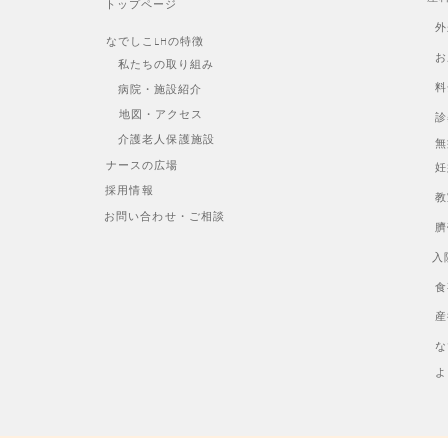
トップページ
外
なでしこLHの特徴
お
私たちの取り組み
料
病院・施設紹介
地図・アクセス
診
介護老人保護施設
無
ナースの広場
妊
採用情報
教
お問い合わせ・ご相談
臍
入
食
産
な
よ