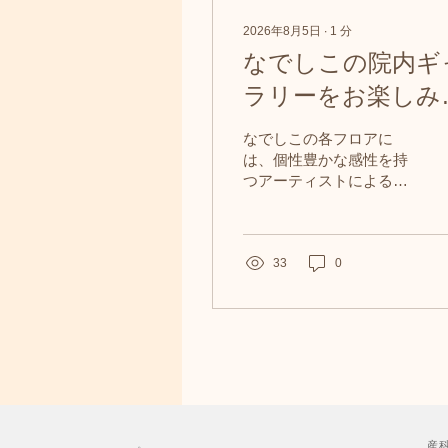
2026年8月5日
∙
1
分
なでしこの院内ギ
ラリーをお楽しみ
ださい
なでしこの各フロアに
は、個性豊かな感性を持
つアーティストによる、
自由でのびのびとした絵
画や制作物を楽しんでい
ただけます。 やさしい色
づかいや伸びやかな筆づ
33
0
かいから、作り手の心の
温かさが伝わってくる作
品ばかりです。 お時間が
あるときに、ぜひ足を止
めて、ゆったりとした気
持ちでご覧いただけまし
たら幸いです。 作品はこ
ちらです
産