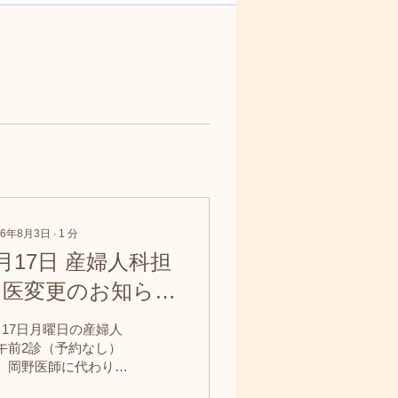
26年8月3日
∙
1
分
月17日 産婦人科担
当医変更のお知らせ
8月3日）
月17日月曜日の産婦人
午前2診（予約なし）
、岡野医師に代わり、
橋院長が担当させてい