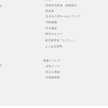
外来担当医表・医師紹介
介
料金表
生まれた赤ちゃんについて
予防接種
乳児健診
胎児心エコー
病児保育室『なでしこ』
よくある質問
検査について
介
女性ドック
乳がん検診
内視鏡検査