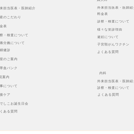
外来担当医表・医師紹
来担当医表・医師紹介
料金表
産のこだわり
診察・検査について
金表
様々な受診理由
察・検査について
避妊について
痛分娩について
子宮頸がんワクチン
婦健診
よくある質問
室のご案内
帯血バンク
内科
院案内
外来担当医表・医師紹
事について
診察・検査について
後ケア
よくある質問
でしこお誕生日会
くある質問