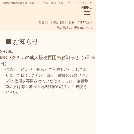
神戸市西区の産婦人科・産後ケア・小児科・健診・人間ドック・レディースドック
MENU
​休診日：日曜、祝日 受付：8時45分～
代表電話 / ご予約はこちら
■ お知らせ
5月28日
MRワクチンの成人接種再開のお知らせ（5月28
日）
NADESHIKO
供給不足により、長らくご不便をおかけしてお
りましたMRワクチン（風疹・麻疹の混合ワクチ
ン)の接種を再開させていただきました。接種希
望の方は毎土曜日の内科診察の時間にご来院く
ださい。