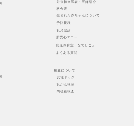
外来担当医表・医師紹介
介
料金表
生まれた赤ちゃんについて
予防接種
乳児健診
胎児心エコー
病児保育室『なでしこ』
よくある質問
検査について
介
女性ドック
乳がん検診
内視鏡検査