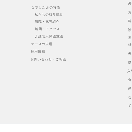
外
なでしこLHの特徴
お
私たちの取り組み
料
病院・施設紹介
地図・アクセス
診
介護老人保護施設
無
ナースの広場
妊
採用情報
教
お問い合わせ・ご相談
臍
入
食
産
な
よ