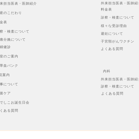
外来担当医表・医師紹
来担当医表・医師紹介
料金表
産のこだわり
診察・検査について
金表
様々な受診理由
察・検査について
避妊について
痛分娩について
子宮頸がんワクチン
婦健診
よくある質問
室のご案内
帯血バンク
内科
院案内
外来担当医表・医師紹
事について
診察・検査について
後ケア
よくある質問
でしこお誕生日会
くある質問