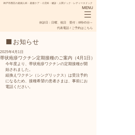
神戸市西区の産婦人科・産後ケア・小児科・健診・人間ドック・レディースドック
MENU
​休診日：日曜、祝日 受付：8時45分～
代表電話 / ご予約はこちら
■ お知らせ
2025年4月1日
帯状疱疹ワクチン定期接種のご案内（4月1日）
今年度より、帯状疱疹ワクチンの定期接種が開
NADESHIKO
始されました。
組換えワクチン（シングリックス）は受注予約
になるため、接種希望の患者さまは、事前にお
電話ください。