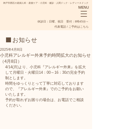
神戸市西区の産婦人科・産後ケア・小児科・健診・人間ドック・レディースドック
MENU
​休診日：日曜、祝日 受付：8時45分～
代表電話 / ご予約はこちら
■ お知らせ
2025年4月8日
小児科アレルギー外来予約時間拡大のお知らせ
（4月8日）
NADESHIKO
4/14(月)より、小児科『アレルギー外来』を拡大
して月曜日・火曜日14：00～16：30の完全予約
制とします。
時間をゆっくりとって丁寧に対応しております
ので、『アレルギー外来』でのご予約をお願い
いたします。
予約が取れずお困りの場合は、お電話でご相談
ください。