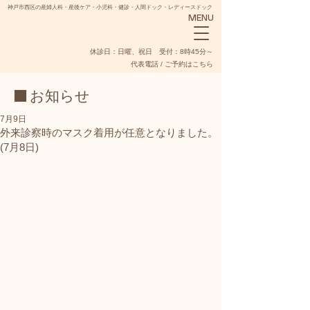
神戸市西区の産婦人科・産後ケア・小児科・健診・人間ドック・レディースドック
MENU
​休診日：日曜、祝日 受付：8時45分～
代表電話 / ご予約はこちら
■ お知らせ
7月9日
外来診察時のマスク着用が任意となりました。
(7月8日)
NADESHIKO